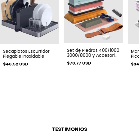
Set de Piedras 400/1000
Secaplatos Escurridor
Man
3000/8000 y Accesorios
Plegable Inoxidable
Pic
11 En 1
de 
$70.77 USD
$46.52 USD
$34
TESTIMONIOS