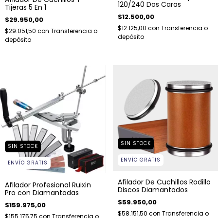
120/240 Dos Caras
Tijeras 5 En 1
$12.500,00
$29.950,00
$12.125,00
con
Transferencia o
$29.051,50
con
Transferencia o
depósito
depósito
SIN STOCK
SIN STOCK
ENVÍO GRATIS
ENVÍO GRATIS
Afilador De Cuchillos Rodillo
Afilador Profesional Ruixin
Discos Diamantados
Pro con Diamantadas
$59.950,00
$159.975,00
$58.151,50
con
Transferencia o
$155.175,75
con
Transferencia o