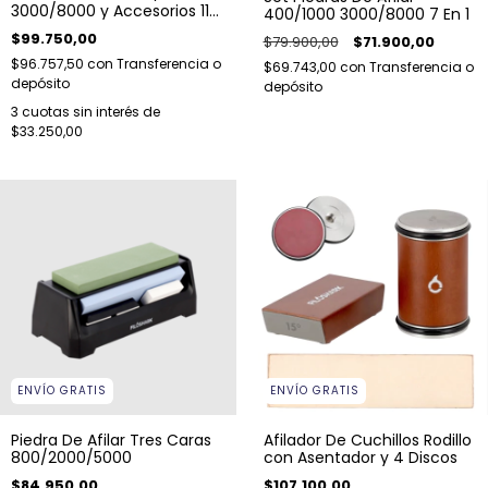
3000/8000 y Accesorios 11
400/1000 3000/8000 7 En 1
En 1
$99.750,00
$79.900,00
$71.900,00
$96.757,50
con
Transferencia o
$69.743,00
con
Transferencia o
depósito
depósito
3
cuotas sin interés de
$33.250,00
ENVÍO GRATIS
ENVÍO GRATIS
Piedra De Afilar Tres Caras
Afilador De Cuchillos Rodillo
800/2000/5000
con Asentador y 4 Discos
$84.950,00
$107.100,00