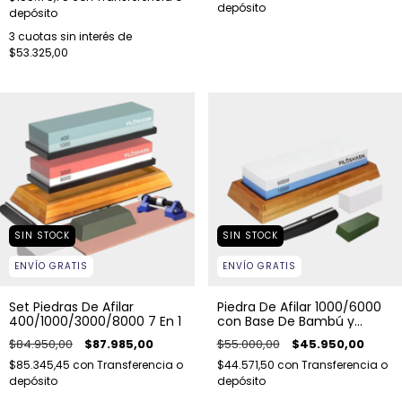
depósito
depósito
3
cuotas sin interés de
$53.325,00
SIN STOCK
SIN STOCK
ENVÍO GRATIS
ENVÍO GRATIS
Set Piedras De Afilar
Piedra De Afilar 1000/6000
400/1000/3000/8000 7 En 1
con Base De Bambú y
Accesorios
$84.950,00
$87.985,00
$55.000,00
$45.950,00
$85.345,45
con
Transferencia o
$44.571,50
con
Transferencia o
depósito
depósito