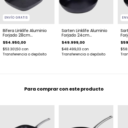
ENVÍO GRATIS
ENV
Bifera Linklife Aluminio
Sarten Linklife Aluminio
Sar
Forjado 28cm
Forjado 24cm
For
Antiadherente Acero
Antiadherente Acero
Ant
$54.950,00
$49.999,00
$59
$53.301,50
con
$48.499,03
con
$58
Transferencia o depósito
Transferencia o depósito
Tran
Para comprar con este producto