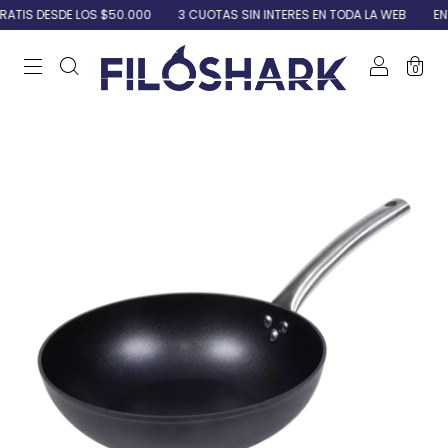
TIS DESDE LOS $50.000
3 CUOTAS SIN INTERES EN TODA LA WEB
ENVI
0