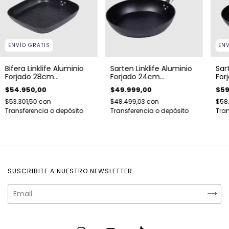
ENVÍO GRATIS
ENV
Bifera Linklife Aluminio
Sarten Linklife Aluminio
Sar
Forjado 28cm
Forjado 24cm
For
Antiadherente Acero
Antiadherente Acero
Ant
$54.950,00
$49.999,00
$59
$53.301,50
con
$48.499,03
con
$58
Transferencia o depósito
Transferencia o depósito
Tran
SUSCRIBITE A NUESTRO NEWSLETTER