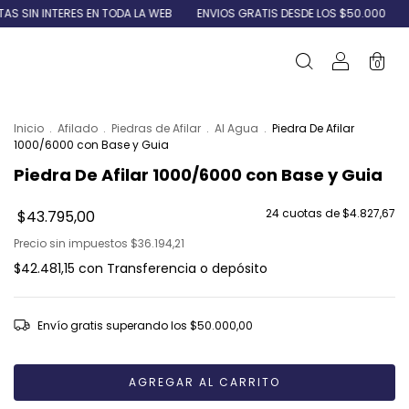
NTERES EN TODA LA WEB
ENVIOS GRATIS DESDE LOS $50.000
3 CUOTA
0
Inicio
.
Afilado
.
Piedras de Afilar
.
Al Agua
.
Piedra De Afilar
1000/6000 con Base y Guia
Piedra De Afilar 1000/6000 con Base y Guia
24
cuotas de
$4.827,67
$43.795,00
Precio sin impuestos
$36.194,21
$42.481,15
con
Transferencia o depósito
Envío gratis
superando los
$50.000,00