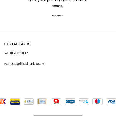
más y salgo como ninja a cortar
cosas.”
⭐⭐⭐⭐⭐
CONTACTÁNOS
5491151759132
ventas@filoshark.com