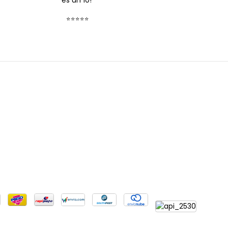
es un 10!”
⭐⭐⭐⭐⭐