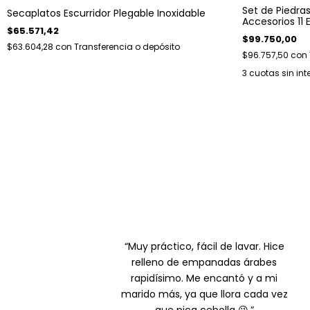
Set de Piedra
Secaplatos Escurridor Plegable Inoxidable
Accesorios 11 E
$65.571,42
$99.750,00
$63.604,28
con
Transferencia o depósito
$96.757,50
con
3
cuotas sin int
“Muy práctico, fácil de lavar. Hice
relleno de empanadas árabes
rapidísimo. Me encantó y a mi
marido más, ya que llora cada vez