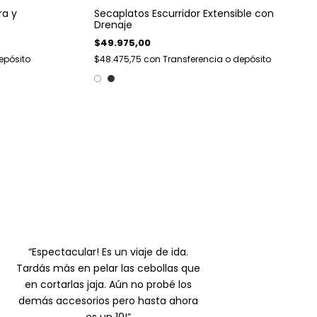
ra y
Secaplatos Escurridor Extensible con
Drenaje
$49.975,00
epósito
$48.475,75
con
Transferencia o depósito
“Espectacular! Es un viaje de ida.
Tardás más en pelar las cebollas que
en cortarlas jaja. Aún no probé los
demás accesorios pero hasta ahora